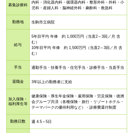
内科・消化器内科・循環器内科・整形外科・外科・小
募集診療科
児科・産婦人科・脳神経外科・麻酔科・救急科
勤務地
生駒市立病院
5年目平均 年俸 約 1,000万円（当直2～3回／月 含
む）
給与
10年目平均 年俸 約 1,500万円（当直2～3回／月 含
む）
手当
通勤手当・扶養手当・住宅手当・診療手当・当直手当
退職金
3年以上の勤務者に支給
健康保険・厚生年金保険・雇用保険・労災保険・徳洲
加入保険・
会グループ共済（各種保険・旅行・リゾートホテル・
福利厚生等
テーマパークの優待利用など）・診療費還付制度
勤務日数
週 4.5～5日