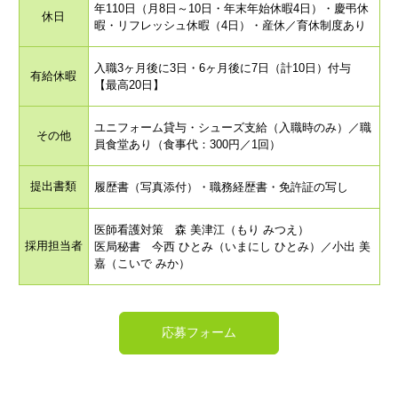
年110日（月8日～10日・年末年始休暇4日）・慶弔休
休日
暇・リフレッシュ休暇（4日）・産休／育休制度あり
入職3ヶ月後に3日・6ヶ月後に7日（計10日）付与
有給休暇
【最高20日】
ユニフォーム貸与・シューズ支給（入職時のみ）／職
その他
員食堂あり（食事代：300円／1回）
提出書類
履歴書（写真添付）・職務経歴書・免許証の写し
医師看護対策 森 美津江（もり みつえ）
採用担当者
医局秘書 今西 ひとみ（いまにし ひとみ）／小出 美
嘉（こいで みか）
応募フォーム