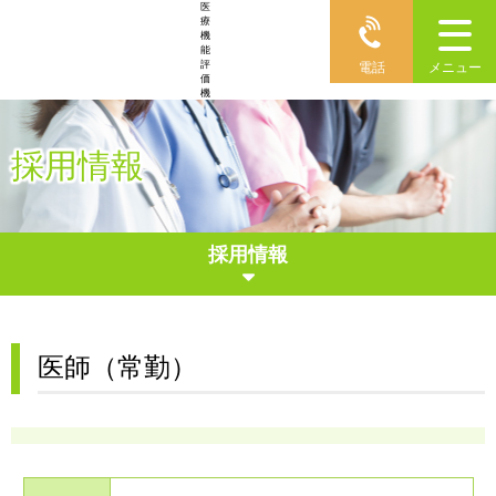
医
療
機
能
評
電話
メニュー
価
機
構
認
定
病
採用情報
院
採用情報
医師（常勤）